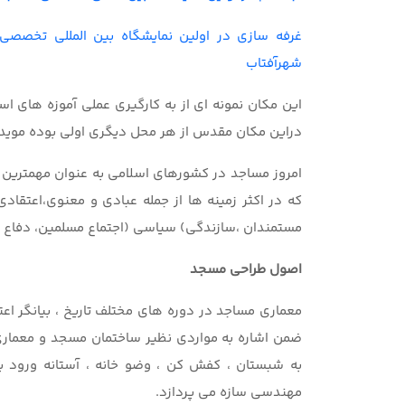
غرفه سازی در اولین نمایشگاه بین المللی تخصصی
شهرآفتاب
این مکان ن
مونه ای از به کارگیری عملی آموزه های ا
دراین مکان مقدس از هر محل دیگری اولی بوده موید و
امروز مساجد در کشورهای اسلامی به عنوان مهمترین ک
که در اکثر زمینه ها از جمله عبادی و معنوی،اعتقا
مستمندان ،سازندگی) سیاسی (اجتماع مسلمین، دفاع ا
اصول طراحی مسجد
معماري مساجد در دوره هاي مختلف تاريخ ، بيانگر اع
ضمن اشاره به مواردي نظير ساختمان مسجد و معماري
به شبستان ، كفش كن ، وضو خانه ، آستانه ورود ب
مهندسي سازه مي پردازد.