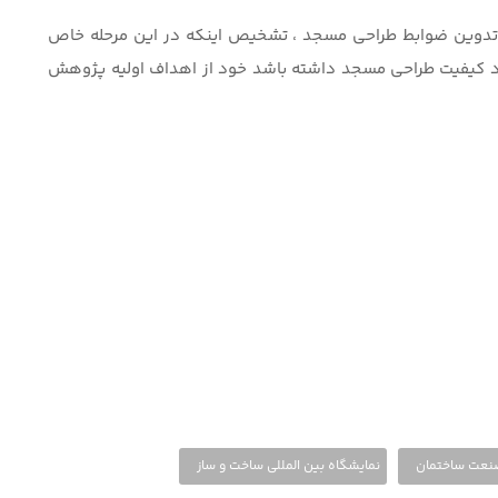
تدوين ضوابط طراحي مسجد ، تشخيص اينكه در اين مرحله خاص
ود كيفيت طراحي مسجد داشته باشد خود از اهداف اوليه پژوهش
نعت ساختمان
نمایشگاه بین المللی ساخت و ساز