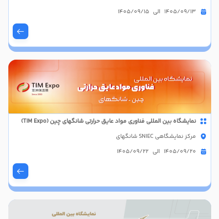
1405/09/13 الی 1405/09/15
نمایشگاه بین المللی فناوری مواد عایق حرارتی شانگهای چین (TIM Expo)
مرکز نمایشگاهی SNIEC شانگهای
1405/09/20 الی 1405/09/22