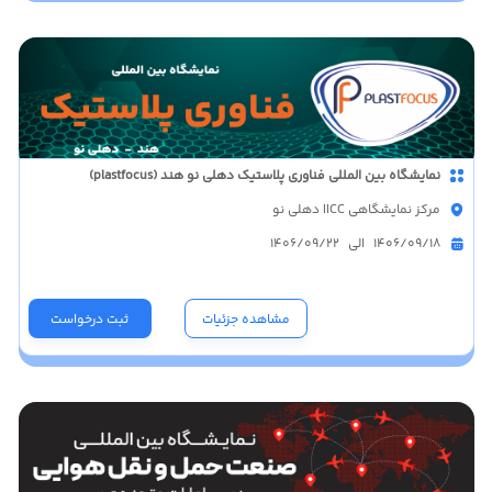
نمایشگاه بین المللی فناوری پلاستیک دهلی نو هند (plastfocus)
مرکز نمایشگاهی IICC دهلی نو
1406/09/18 الی 1406/09/22
مشاهده جزئیات
ثبت درخواست