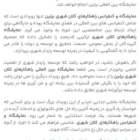
نمایشگاه بین المللی برلین انجام خواهد شد.
نمایشگاه و کنفرانس راهکارهای کلان شهری برلین
تنها رویدادی است که
شامل کنفرانس های بین المللی در فضای نمایشگاه بوده و جایگاهی برای
ایجاد ارتباط بین متخصصین این حوزه به وجود می آورد.
نمایشگاه
راهکارهای کلان شهری
ترکیبی قدرتمند را تشکیل داده که تصمیم
گیرندگان از بخش عمومی، صنعت، تحقیق و توسعه و دولت را قادر می
سازد تا به گفتگویی با کیفیت در زمینه توسعه پایدار شهری بپردازند.
اگر باهوش باشید، در خواهید یافت که توسعه پایدار شهری از اهمیت
خاصی برخوردار است، پس قطعا
نمایشگاه بین المللی راهکارهای کلان
شهری برلین
را از دست نخواهید داد. هیچ رویداد دیگری را نمی توان یافت
که خود را با نگرش های گسترده بین رشته ای و فن آوری ها در زمینه
توسعه نوآورانه شهری تطابق داده باشد.
نمایشگاه بخشی جدایی ناپذیر از این رویداد بزرگ است و برای کسانی که
خواستار یادگیری در زمینه آخرین راه حل های تکنولوژی و خدمات آینده در
شهرها هستند، یک فرصت استثنایی به شمار می رود.
نمایشگاه و
کنفرانس راهکارهای کلان شهری
، شانسی فراهم می کند تا افراد از آنچه
در سراسر جهان در حال رخ دادن است، آگاه شوند.