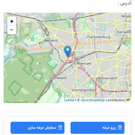
آدرس :
+
−
|
©
OpenStreetMap
contributors
Leaflet
رزرو غرفه
سفارش غرفه سازی