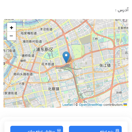
آدرس :
+
−
|
©
OpenStreetMap
contributors
Leaflet
رزرو غرفه
سفارش غرفه سازی