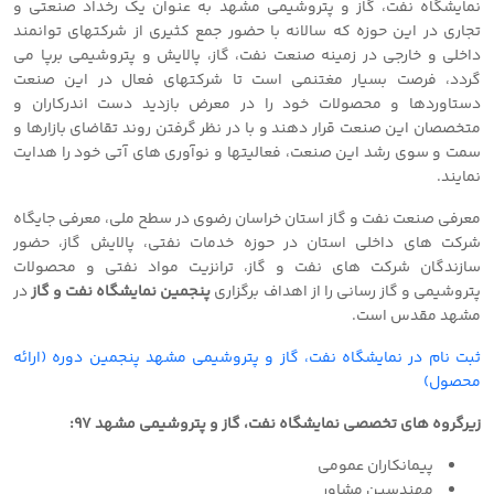
نمایشگاه نفت، گاز و پتروشیمی مشهد به عنوان یک رخداد صنعتي و
تجاري در اين حوزه كه سالانه با حضور جمع كثيري از شركتهاي توانمند
داخلي و خارجي در زمينه صنعت نفت، گاز، پالايش و پتروشيمي برپا مي
گردد، فرصت بسيار مغتنمي است تا شركتهاي فعال در اين صنعت
دستاوردها و محصولات خود را در معرض بازديد دست اندركاران و
متخصصان اين صنعت قرار دهند و با در نظر گرفتن روند تقاضاي بازارها و
سمت و سوي رشد اين صنعت، فعاليتها و نوآوري هاي آتي خود را هدايت
نمايند.
معرفی صنعت نفت و گاز استان خراسان رضوی در سطح ملی، معرفی جایگاه
شرکت های داخلی استان در حوزه خدمات نفتی، پالایش گاز، حضور
سازندگان شرکت های نفت و گاز، ترانزیت مواد نفتی و محصولات
پتروشیمی و گاز رسانی را از اهداف برگزاری
پنجمین نمایشگاه نفت و گاز
در
مشهد مقدس است.
ثبت نام در نمایشگاه نفت، گاز و پتروشیمی مشهد پنجمین دوره (ارائه
محصول)
زیرگروه های تخصصی نمایشگاه نفت، گاز و پتروشیمی مشهد ٩٧:
پیمانکاران عمومی
مهندسین مشاور