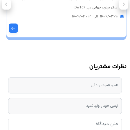
مرکز تجارت جهانی دبی (DWTC)
1406/03/11 الی 1406/03/13
نظرات مشتریان