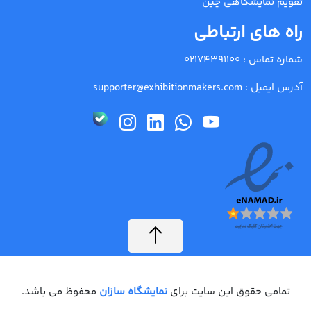
تقویم نمایشگاهی چین
راه های ارتباطی
شماره تماس :
02174391100
آدرس ایمیل :
supporter@exhibitionmakers.com
تمامی حقوق این سایت برای
نمایشگاه سازان
محفوظ می باشد.