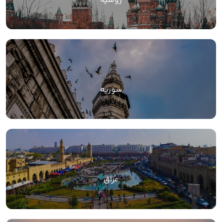
روسیه
سوریه
عراق