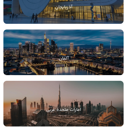
آذربایجان
آلمان
امارات متحده عربی