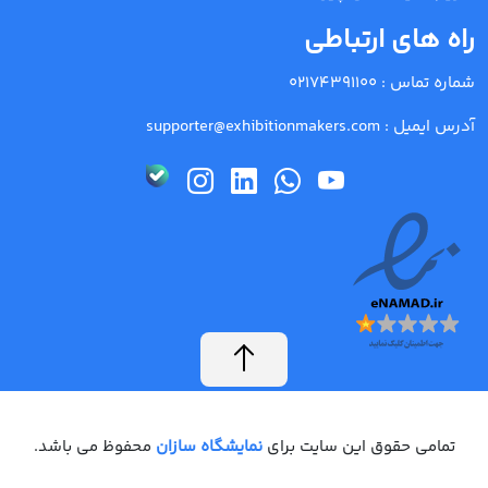
راه های ارتباطی
شماره تماس :
02174391100
آدرس ایمیل :
supporter@exhibitionmakers.com
تمامی حقوق این سایت برای
نمایشگاه سازان
محفوظ می باشد.