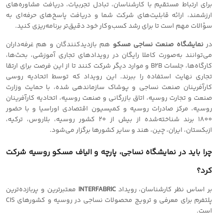
برای ارتباط مستقیم با کارشناسان، تبادل تجربیات، دریافت مشاوره‌های
ارزشمند، ارائه قابلیت‌های شرکت شما و دریافت پاسخ‌های حرفه‌ای به
سؤالات مهم است تا برای رشد کسب‌وکار خود دقیق‌تر برنامه‌ریزی کنید.
در
نمایشگاه صنعت نساجی مسکو
هم بازدیدکنندگان و هم غرفه‌داران
می‌توانند به‌صورت کاملا رایگان در رویدادهای تجاری آموزشی، بحث‌ها،
کارگاه‌ها، جلسات B2B و موارد دیگر شرکت کنند تا از این فرصت برای ارتقا
تجاری نهایت استفاده را ببرند. این رویداد که توسط اتحادیه روسی
کارآفرینان صنعت نساجی و پوشاک سازماندهی شده، با حمایت وزارت
صنعت و تجارت روسیه، اتاق بازرگانی و صنعت روسیه، اتحادیه کارآفرینان
روسیه، مرکز صادرات روسیه و کمیسیون اقتصادی اوراسیا و با حضور
1800 برند شناخته‌شده از بیش از 20 کشور روسیه، بلاروس، ترکیه،
ازبکستان، ایران، چین، هند و سایر کشورها برگزار می‌شود.
چرا باید در نمایشگاه نساجی، پارچه و الیاف مسکو روسیه شرکت
کرد؟
بر اساس نظر کارشناسان، رویداد
INTERFABRIC
معتبرترین و پربازده‌ترین
پلتفرم برای معرفی و ترویج محصولات نساجی در روسیه و کشورهای CIS
است.