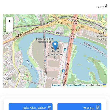
آدرس :
+
−
|
©
OpenStreetMap
contributors
Leaflet
رزرو غرفه
سفارش غرفه سازی