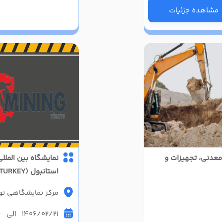
مشاهده جزئیات
معدنی، تجهیزات و
نمایشگاه بین الملل
استانبول (MINING TURKEY)
مرکز نمایشگاهی تو
1406/02/21 الی 1406/02/24