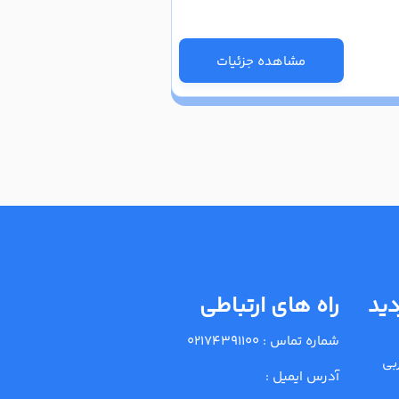
مشاهده جزئیات
دید
راه های ارتباطی
شماره تماس :
02174391100
بی
آدرس ایمیل :