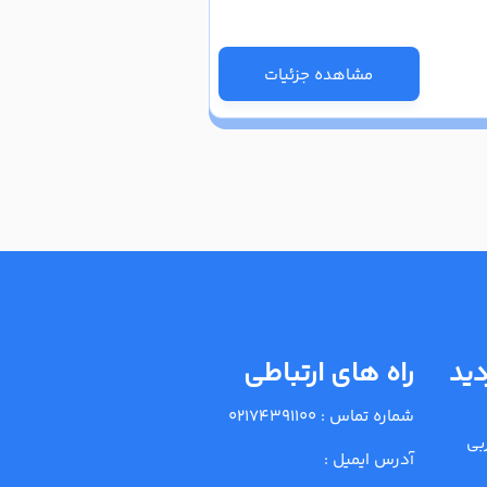
مشاهده جزئیات
دید
راه های ارتباطی
شماره تماس :
02174391100
بی
آدرس ایمیل :