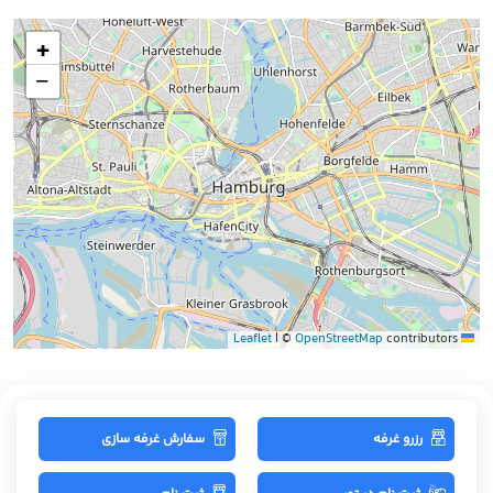
+
−
|
©
OpenStreetMap
contributors
Leaflet
رزرو غرفه
سفارش غرفه سازی