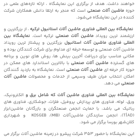
خواهند داشت. هدف از برگزاری این نمایشگاه ، ارائه تازه‌های علمی در
حوزه
ماشین آلات صنعتی
است که منجر به ارتقا دانش همکاران شرکت
کننده در این نمایشگاه می‌شود.
نمایشگاه بین المللی فناوری ماشین آلات استانبول
ترکیه
، از بزرگترین و
ارزشمند ترین رویداد
ماشین آلات صنعتی
ترکیه است.
نمایشگاه بین
المللی فناوری ماشین آلات استانبول
بزرگترین و پیشتاز ترین رویداد
ماشین آلات صنعتی و توسعه حرفه ای مداوم برای شرکت کنندگان بوده و
مکانی مناسب برای دریافت آخرین بینش ها، روش های نوین و برنامه
های گسترده
ماشین آلات صنعتی
با بالاترین استاندارد های ممکن در
حوزه کار حرفه ای
ماشین آلات صنعتی
است. نمایشگاه به بازدید گنندگان
امکان انتخاب میان طیف وسیعی از خدمات و محصولات
ماشین آلات
صنعتی
می دهد.
نمایشگاه بین المللی فناوری ماشین آلات
که شامل برق و
الکترونیک،
ورق، لوله، فناوری های پردازش پروفیل، فلزات، جوشکاری، فناوری های
رباتیک می باشد، با حمایت انجمن صنعتگران و بازرگانان ماشین‌ابزار
(TİAD)، انجمن سازندگان ماشین‌آلات (MIB)، KOSGEB و شهرداری
کلان‌شهر بورسا برگزار می شود.
این نمایشگاه با حضور 353 شرکت پیشرو در زمینه ماشین آلات برگزار می