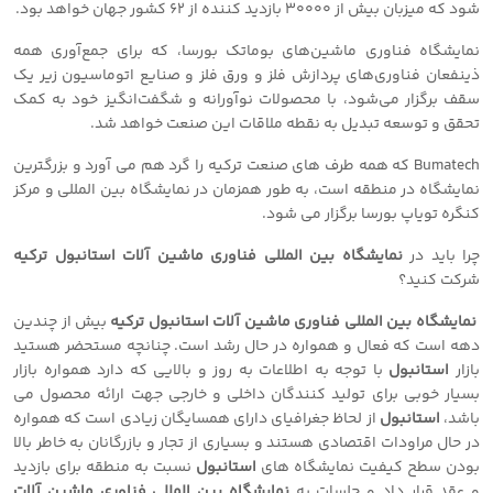
شود که میزبان بیش از 30000 بازدید کننده از 62 کشور جهان خواهد بود.
نمایشگاه‌ فناوری ماشین‌های بوماتک بورسا، که برای جمع‌آوری همه
ذینفعان فناوری‌های پردازش فلز و ورق فلز و صنایع اتوماسیون زیر یک
سقف برگزار می‌شود، با محصولات نوآورانه و شگفت‌انگیز خود به کمک
تحقق و توسعه تبدیل به نقطه ملاقات این صنعت خواهد شد.
Bumatech که همه طرف های صنعت ترکیه را گرد هم می آورد و بزرگترین
نمایشگاه در منطقه است، به طور همزمان در نمایشگاه بین المللی و مرکز
کنگره تویاپ بورسا برگزار می شود.
چرا باید در
نمایشگاه بین المللی فناوری ماشین آلات استانبول
ترکیه
شرکت کنید؟
نمایشگاه بین المللی فناوری ماشین آلات استانبول
ترکیه
بیش از چندین
دهه است که فعال و همواره در حال رشد است. چنانچه مستحضر هستید
بازار
استانبول
با توجه به اطلاعات به روز و بالایی که دارد همواره بازار
بسیار خوبی برای تولید کنندگان داخلی و خارجی جهت ارائه محصول می
باشد،
استانبول
از لحاظ جغرافیای دارای همسایگان زیادی است که همواره
در حال مراودات اقتصادی هستند و بسیاری از تجار و بازرگانان به خاطر بالا
بودن سطح کیفیت نمایشگاه های
استانبول
نسبت به منطقه برای بازدید
و عقد قرار داد و جلسات به
نمایشگاه بین المللی فناوری ماشین آلات