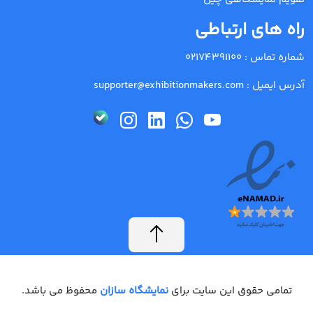
راه های ارتباطی
شماره تماس :
02174391100
آدرس ایمیل :
supporter@exhibitionmakers.com
تمامی حقوق این سایت برای
نمایشگاه سازان
محفوظ می باشد.