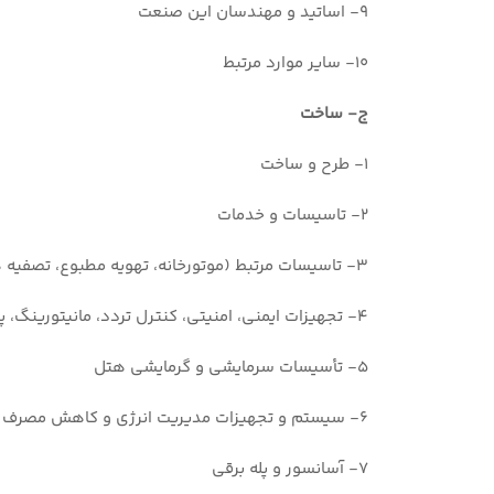
9- اساتید و مهندسان این صنعت
10- سایر موارد مرتبط
ج- ساخت
1- طرح و ساخت
2- تاسیسات و خدمات
3- تاسیسات مرتبط (موتورخانه، تهویه مطبوع، تصفیه هوا، جارو مرکزی، سردخانه و یخچال صنعتی و …)
4- تجهیزات ایمنی، امنیتی، کنترل تردد، مانیتورینگ، پیجینگ، BMS و …
5- تأسیسات سرمایشی و گرمایشی هتل
6- سیستم و تجهیزات مدیریت انرژی و کاهش مصرف
7- آسانسور و پله برقی