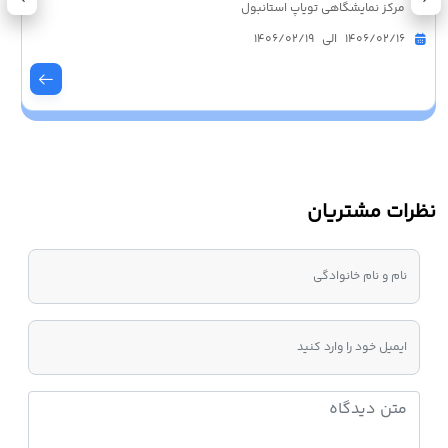
مرکز نمایشگاهی تویاپ استانبول
1406/02/16 الی 1406/02/19
نظرات مشتریان