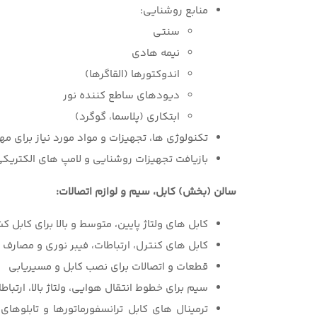
منابع روشنایی:
سنتی
نیمه هادی
اندوکتورها (القاگرها)
دیودهای ساطع کننده نور
ابتکاری (پلاسما، گوگرد)
تکنولوژی ها، تجهیزات و مواد مورد نیاز برای 
بازیافت تجهیزات روشنایی و لامپ های الکتریک
سالن (بخش) کابل، سیم
و لوازم اتصالات:
کابل های ولتاژ پایین، متوسط و بالا برای کابل ک
کابل های کنترل، ارتباطات، فیبر نوری و مصارف
قطعات و اتصالات برای نصب کابل و مسیریابی
سیم برای خطوط انتقال هوایی، ولتاژ بالا، ارتبا
ترمینال های کابل ترانسفورماتورها و تابلوها