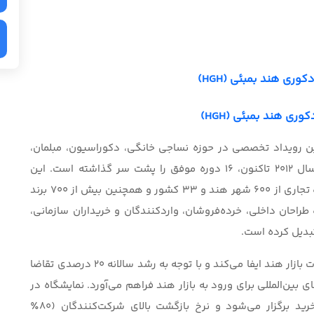
وری هند بمبئی (HGH)
وری هند بمبئی (HGH)
ین رویداد تخصصی در حوزه نساجی خانگی، دکوراسیون، مبلمان،
لوازم منزل و هدایا در هند شناخته می‌شود که از سال ۲۰۱۲ تاکنون، ۱۶ دوره موفق را پشت سر گذاشته است. این
نمایشگاه هر سال میزبان بیش از 42 هزار بازدیدکننده تجاری از 600 شهر هند و 33 کشور و همچنین بیش از 700 برند
ور گسترده طراحان داخلی، خرده‌فروشان، واردکنندگان و خریداران سازمانی،
این رویداد نقش مهمی در شکل‌گیری طراحی و تغییرات بازار هند ایفا می‌کند و با توجه به رشد سالانه ۲۰ درصدی تقاضا
 بین‌المللی برای ورود به بازار هند فراهم می‌آورد. نمایشگاه در
دو نوبت (جولای و دسامبر) متناسب با فصل‌های خرید برگزار می‌شود و نرخ بازگشت بالای شرکت‌کنندگان (۸۰٪