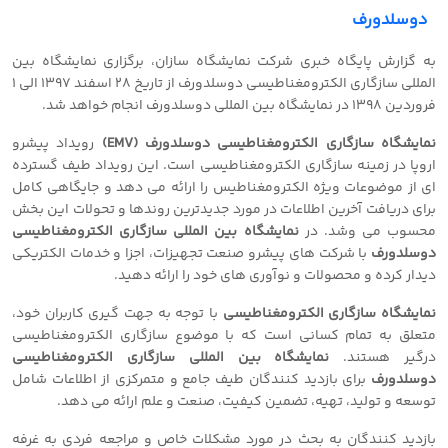
دوسلدورف
به گزارش پایگاه خبری شرکت نمایشگاه سازان، برگزاری نمایشگاه بین
المللی سازگاری الکترومغناطیسی دوسلدورف از تاریخ 28 اسفند 1397 الی 1
فروردین 1398 در نمایشگاه بین المللی دوسلدورف انجام خواهد شد.
نمایشگاه سازگاری الکترومغناطیسی دوسلدورف (EMV)
رویداد پیشرو
اروپا در زمینه سازگاری الکترومغناطیسی است. این رویداد طیف گسترده
ای از موضوعات ویژه الکترومغناطیس را ارائه می دهد و جایگاهی کامل
برای دریافت آخرین اطلاعات در مورد جدیدترین روندها و تحولات این بخش
محسوب می وشد. در
نمایشگاه بین المللی سازگاری الکترومغناطیسی
دوسلدورف
با شرکت های پیشرو صنعت تجهیزات، اجزا و خدمات الکتریکی
دیدار کرده و محصولات و نوآوری های خود را ارائه دهید.
نمایشگاه سازگاری الکترومغناطیسی
با توجه به جهت گیری کاربران خود،
متعلق به تمام کسانی است که با موضوع سازگاری الکترومغناطیسی
درگیر هستند.
نمایشگاه بین المللی سازگاری الکترومغناطیسی
دوسلدورف
برای بازدید کنندگان طیف جامع و متمرکزی از اطلاعات شامل
توسعه و تولید، تهیه، تضمین کیفیت، صنعت و علم ارائه می دهد.
بازدید کنندگان به بحث در مورد مشکلات خاص و مراجعه فردی به غرفه