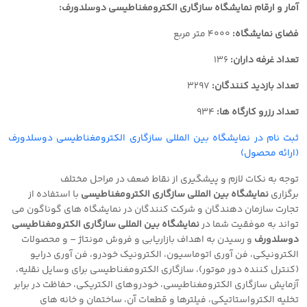
آمار و ارقام نمایشگاه سازگاری الکترومغناطیسی دوسلدورف:
فضای نمایشگاه:
٤٠٠٠ متر مربع
تعداد غرفه داران:
١٣٦
تعداد بازدید کنندگان:
٣٢٩٧
تعداد رزرو کارگاه ها:
٩٣٤
ثبت نام در نمایشگاه بین المللی سازگاری الکترومغناطیسی دوسلدورف
(ارائه محصول)
توجه به نکات لازم و پیشگیری از نقاط ضعف در مراحل مختلف
برگزاری
نمایشگاه بین المللی سازگاری الکترومغناطیسی
با استفاده از
تجارت سازمان دهندگان و شرکت کنندگان در نمایشگاه های گوناگون می
تواند به موفقیت شما در
نمایشگاه بین المللی سازگاری الکترومغناطیسی
دوسلدورف
و رسیدن به اهداف بازاریابی و فروش
مونتاژ – و محصولات
الکترونیکی، فن آوری اتوماسیون، الکترونیک خودرو، فن آوری درایو
(کنترل کننده دور موتور)، سازگاری الکترومغناطیسی برای وسایل نقلیه،
آزمایش سازگاری الکترومغناطیسی، خودروهای الکتریکی، حفاظت در برابر
تخلیه الکترواستاتیکی، فیلترها و قطعات آن، ساختمان و خانه های