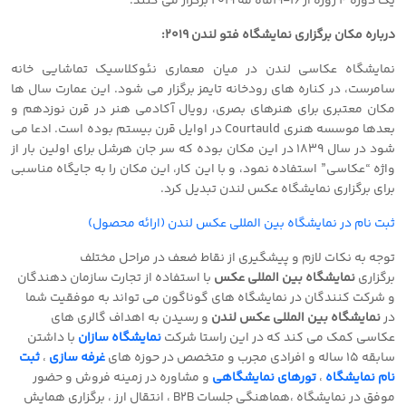
یک دوره ٤ روزه از 16-19ماه مه 2019 برگزار می کنند.
درباره مکان برگزاری نمایشگاه فتو لندن 2019:
نمایشگاه عکاسی لندن در میان معماری نئوکلاسیک تماشایی خانه
سامرست، در کناره های رودخانه تایمز برگزار می شود. این عمارت سال ها
مکان معتبری برای هنرهای بصری، رویال آکادمی هنر در قرن نوزدهم و
بعدها موسسه هنری Courtauld در اوایل قرن بیستم بوده است. ادعا می
شود در سال ١٨٣٩ در این مکان بوده که سر جان هرشل برای اولین بار از
واژه “عکاسی” استفاده نمود، و با این کار، این مکان را به جایگاه مناسبی
برای برگزاری نمایشگاه عکس لندن تبدیل کرد.
ثبت نام در نمایشگاه بین المللی عکس لندن (ارائه محصول)
توجه به نکات لازم و پیشگیری از نقاط ضعف در مراحل مختلف
برگزاری
نمایشگاه بین المللی عکس
با استفاده از تجارت سازمان دهندگان
و شرکت کنندگان در نمایشگاه های گوناگون می تواند به موفقیت شما
در
نمایشگاه بین المللی عکس لندن
و رسیدن به اهداف گالری های
عکاسی
کمک می کند که در این راستا شرکت
نمایشگاه سازان
با داشتن
سابقه 15 ساله و افرادی مجرب و متخصص در حوزه های
غرفه سازی
،
ثبت
نام نمایشگاه
،
تورهای نمایشگاهی
و مشاوره در زمینه فروش و حضور
موفق در نمایشگاه ،هماهنگی جلسات
B2B
، انتقال ارز ، برگزاری همایش