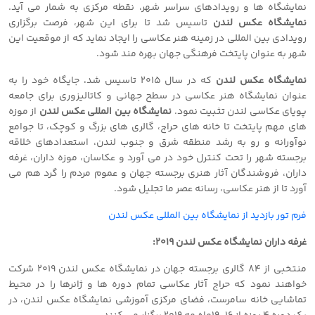
نمایشگاه ها و رویدادهای سراسر شهر، نقطه مرکزی به شمار می آید.
نمایشگاه عکس لندن
تاسیس شد تا برای این شهر، فرصت برگزاری
رویدادی بین المللی در زمینه هنر عکاسی را ایجاد نماید که از موقعیت این
شهر به عنوان پایتخت فرهنگی جهان بهره مند شود.
نمایشگاه عکس لندن
که در سال ٢٠١٥ تاسیس شد، جایگاه خود را به
عنوان نمایشگاه هنر عکاسی در سطح جهانی و کاتالیزوری برای جامعه
پویای عکاسی لندن تثبیت نمود.
نمایشگاه بین المللی عکس لندن
از موزه
های مهم پایتخت تا خانه های حراج، گالری های بزرگ و کوچک، تا جوامع
نوآورانه و رو به رشد منطقه شرق و جنوب لندن، استعدادهای خلاقه
برجسته شهر را تحت کنترل خود در می آورد و عکاسان، موزه داران، غرفه
داران، فروشندگان آثار هنری برجسته جهان و عموم مردم را گرد هم می
آورد تا از هنر عکاسی، رسانه عصر ما تجلیل شود.
فرم تور بازدید از نمایشگاه بین المللی عکس لندن
غرفه داران نمایشگاه عکس لندن 2019:
منتخبی از ٨٤ گالری برجسته جهان در نمایشگاه عکس لندن 2019 شرکت
خواهند نمود که حراج آثار عکاسی تمام دوره ها و ژانرها را در محیط
تماشایی خانه سامرست، فضای مرکزی آموزشی نمایشگاه عکس لندن، در