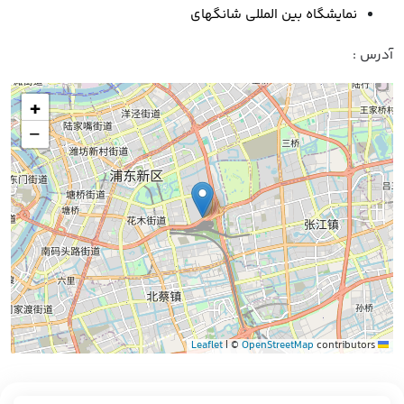
نمایشگاه بین المللی شانگهای
آدرس :
+
−
|
©
OpenStreetMap
contributors
Leaflet