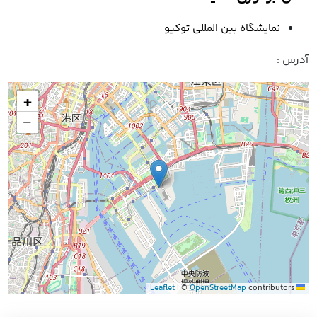
نمایشگاه بین المللی توکیو
آدرس :
+
−
|
©
OpenStreetMap
contributors
Leaflet