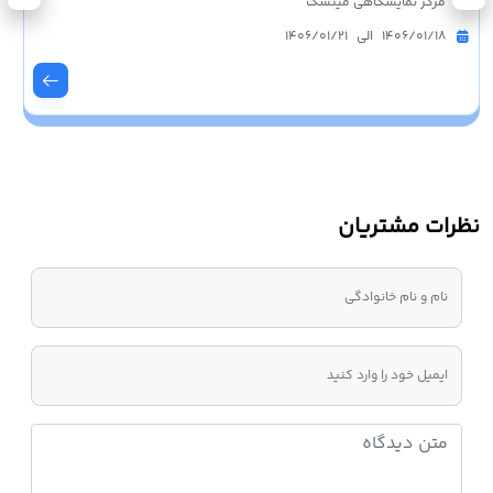
مرکز نمایشگاهی مینسک
1406/01/18 الی 1406/01/21
نظرات مشتریان