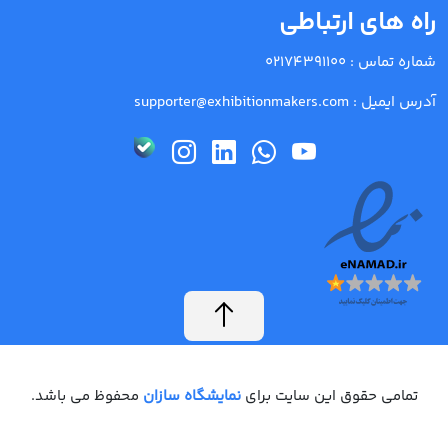
راه های ارتباطی
شماره تماس :
02174391100
آدرس ایمیل :
supporter@exhibitionmakers.com
تمامی حقوق این سایت برای
نمایشگاه سازان
محفوظ می باشد.