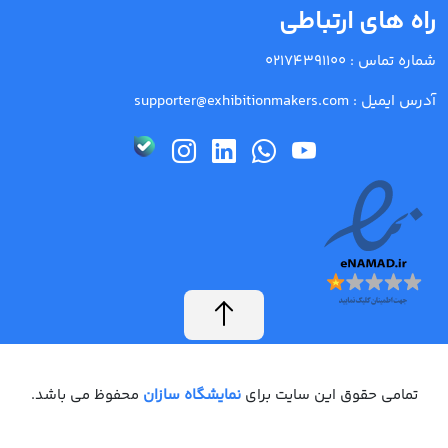
راه های ارتباطی
شماره تماس :
02174391100
آدرس ایمیل :
supporter@exhibitionmakers.com
تمامی حقوق این سایت برای
نمایشگاه سازان
محفوظ می باشد.