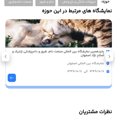
حوزه:
حیوانات خانگی و باغ وحش
دام و طیور
صنعت دام وطیور
نمایشگاه های مرتبط در این حوزه
نمایشگاه بین المللی حیوانات خانگی دبی (petworld arabia) امارات متحده
عربی
مرکز تجارت جهانی دبی (DWTC)
1405/06/22 الی 1405/06/23
نظرات مشتریان