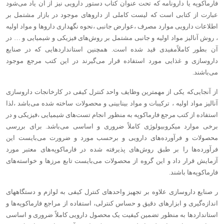
فارماکوپه یا دارونامه که تحت عنوان کتاب دستور دارویی نیز از آن یاد می‌شود
عبارت از کتابی است که لیست کاملی از داروهای موجود در بازار مشتمل بر
اطلاعات دارویی موارد مصرف ،‌عوارض جانبی ،‌نحوه نگهداری داروها و مواد اولیه
، روش آنالیز مواد اولیه و جانبی مشتمل بر روش‌های فیزیکی و شیمیایی و … در
آن بطور کاملاً‌مفیدی قید شده است. همچنین استانداردهایی که در صنایع
داروسازی و غذایی مورد استفاده قرار می‌گیرند در این کتب مرجع موجود
می‌باشند.
از آنجایی‌که یکی از مهمترین وظایف واحد کنترل کیفی در کارخانجات داروسازی
آنالیز مواد اولیه ، ترکیبات و مواد بینابینی و محصولات ساخته شده می‌باشد ،‌لذا
استفاده از کتب مرجع فارماکوپه به منظور انجام تست‌های شیمیایی ،‌فیزیکی و در
برخی موارد میکروبیولوژی کاملاً ضروری و اساسی می‌باشد. برای بررسی
محصولات و فرآورده‌های دارویی و برحسب مورد و ضرورت می‌بایست این
فرآورده‌ها را بر طبق روش‌های پذیرفته شده در فارماکوپه‌های معتبر مورد
آزمایش قرار داد و این گروه از محصولات می‌بایست تابع مرزها و خواسته‌های
فارماکوپه‌ها باشند.
ر صنایع داروسازی علاوه بر تجهیز واحدهای کنترل کیفی به لوازم و دستگاههای
اندازه‌گیری و ابزارهای دقیق و حساس کنترلی، استفاده از مراجع فارماکوپه‌ها و
استانداردها به منظور تضمین کیفیت یک محصول دارویی کاملاً‌ ضروری و اساسی