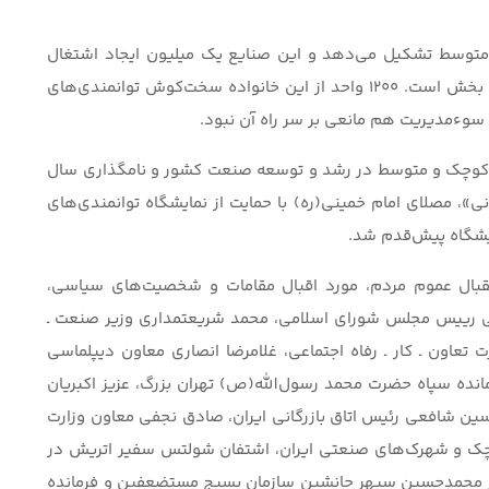
 متوسط تشکیل می‌دهد و این صنایع یک میلیون ایجاد اشتغال
دارند و ۱۶.۸ درصد تولید ناخالص داخلی مربوط به این بخش است. ۱۲۰۰ واحد از این خانواده سخت‌کوش توانمندی‌های
 سوءمدیریت هم مانعی بر سر راه آن نبود.
یع کوچک و متوسط در رشد و توسعه صنعت کشور و نامگذاری سال
انی»، مصلای امام خمینی(ره) با حمایت از نمایشگاه توانمندی‌های
ایشگاه پیش‌قدم شد.
تقبال عموم مردم، مورد اقبال مقامات و شخصیت‌های سیاسی،
انی رییس مجلس شورای اسلامی، محمد شریعتمداری وزیر صنعت ـ
 تعاون ـ کار ـ رفاه اجتماعی، غلامرضا انصاری معاون دیپلماسی
انده سپاه حضرت محمد رسول‌الله(ص) تهران بزرگ، عزیز اکبریان
 شافعی رئیس اتاق بازرگانی ایران، صادق نجفی معاون وزارت
وچک و شهرک‌های صنعتی ایران، اشتفان شولتس سفیر اتریش در
ر محمدحسین سپهر جانشین سازمان بسیج مستضعفین و فرمانده