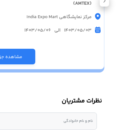
(AMTEX)
مرکز نمایشگاهی India Expo Mart
1403/05/03 الی 1403/05/06
زئیات
مشاهده جزئ
نظرات مشتریان