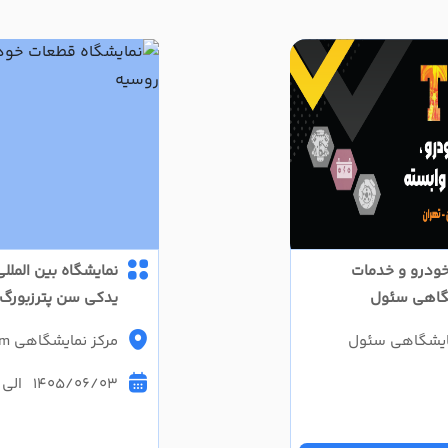
 خودرو و خدمات
نمایشگاه بین الملل
یدکی سن پترزبورگ روسیه (ility
نمایشگاهی سئول
مرکز نمایشگاهی Expoforum سن پترزبورگ
1405/06/03 الی 1405/06/06