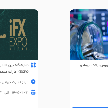
ورس، بانک، بیمه و
EXPO) امارات متحده عربی
مرکز تجارت جهانی دبی (
1405/11/21 الی 1405/11/23