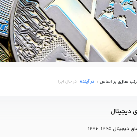
رتب سازی بر اساس :
در آینده
در حال اجرا
ی دیجیتال
تال 1405-1406