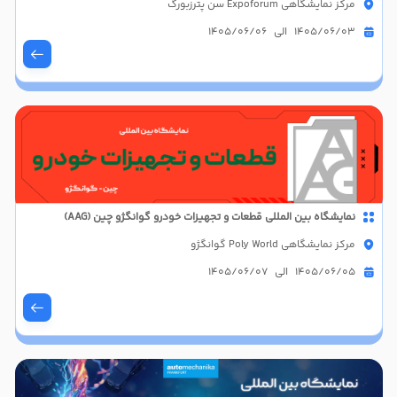
مرکز نمایشگاهی Expoforum سن پترزبورگ
1405/06/03 الی 1405/06/06
نمایشگاه بین المللی قطعات و تجهیزات خودرو گوانگژو چین (AAG)
مرکز نمایشگاهی Poly World گوانگژو
1405/06/05 الی 1405/06/07