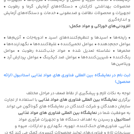
آزمایشگاه • خدمات تجزیه و تحلیل و آزمایشگاه • فلزیاب‌ها • تجهیزات و
محصولات بهداشتی کارکنان • دستگاه‌های آزمایش گرما و رطوبت •
تجهیزات و محصولات نظافت و ضدعفونی • خدمات و دستگاه‌های آزمایش
و اندازه‌گیری
افزودنی‌های خوراکی و مواد مکمل:
• رایحه‌ها • اسیدها و تنظیم‌کننده‌های اسید • ادویه‌جات • آنزیم‌ها •
عوامل حجم‌دهنده • عوامل تخمیرکننده • غلیظ‌کننده‌ها • نگهدارنده‌ها •
مخمرها • نشاسته تعدیل شده • مواد جذب‌کننده رطوبت • عوامل
رنگ‌کننده • شیرین‌کننده‌ها • عوامل ضد کیکینگ • عوامل پردازش آرد •
ویتامین‌ها
ثبت نام در نمایشگاه بین المللی فناوری های مواد غذایی استانبول (ارائه
محصول)
توجه به نکات لازم و پیشگیری از نقاط ضعف در مراحل مختلف
برگزاری
نمایشگاه بین المللی فناوری های مواد غذایی
با استفاده از تجارت
سازمان دهندگان و شرکت کنندگان در نمایشگاه های گوناگون می تواند
به موفقیت شما در
نمایشگاه بین المللی فناوری های مواد غذایی
استانبول
و رسیدن به اهداف
دستگاه ها و تجهیزات فرآوری مواد
غذایی، فناوری‌های خنک‌کننده، تهویه، نگهداری و تدارکات، میوه و
سبزیجات تازه و فناوری‌های تولید محصولات کنسروی کمک می کند که در