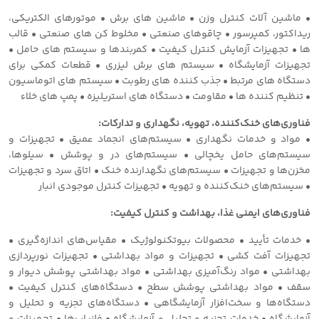
• ماشین آلات کنترل وزن • ماشین های برش • موتورهای الکتریکی،
ریداکتور، کمپرسور • چاقوهای صنعتی • مخلوط کن های صنعتی • قالب
ها • تجهیزات آزمایش کنترل کیفیت • کمربندها و سیستم های حامل •
تجهیزات آزمایشگاه • سیستم های برش لیزری • قطعات کمکی برای
دستگاه های مرتبط • جذب کننده های رطوبت • سیستم های اتوماسیون
• تنظیم کننده ها • مقاومت • دستگاه های استریلیزه • پمپ های خلاء
فناوری‌های خنک‌کننده، تهویه، نگهداری و تدارکات:
• مواد و خدمات نگهداری • سیستم‌های انجماد عمیق • تجهیزات و
سیستم‌های حامل یخچالی • سیستم‌های در و پوشش • سیلوها،
مخزن‌ها و تجهیزات • سیستم‌های نگهدارنده خنک • اتاق سرد و تجهیزات
• سیستم‌های خنک‌کننده و تهویه • تجهیزات کنترل موجودی انبار
فناوری‌های ایمنی غذا، بهداشت و کنترل کیفیت:
• خدمات تأیید • محصولات بیوتکنولوژیک • مقیاس‌های اندازه‌گیری •
تجهیزات آفت کشی • تجهیزات و مواد بهداشتی • تجهیزات نورپردازی
بهداشتی • مواد رنگ‌آمیزی بهداشتی • مواد بهداشتی پوشش دیوار و
سقف • مواد بهداشتی پوشش سطح • دستگاه‌های کنترل کیفیت •
دستگاه‌ها و سخت‌افزار آزمایشگاهی • دستگاه‌های تجزیه و تحلیل و