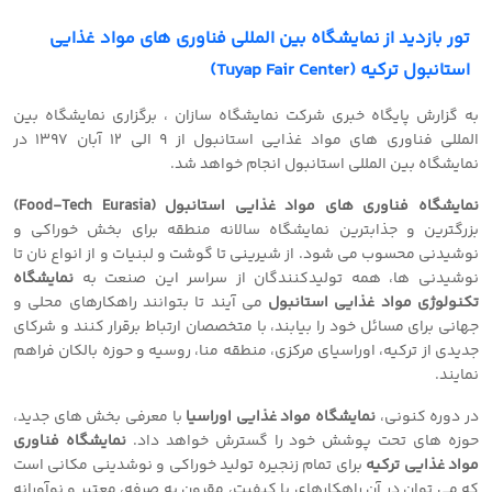
تور بازدید از نمایشگاه بین المللی فناوری های مواد غذایی
استانبول ترکیه (Tuyap Fair Center)
به گزارش پایگاه خبری شرکت نمایشگاه سازان ، برگزاری نمایشگاه بین
المللی فناوری های مواد غذایی استانبول از 9 الی 12 آبان 1397 در
نمایشگاه بین المللی استانبول انجام خواهد شد.
نمایشگاه فناوری های مواد غذایی استانبول (Food-Tech Eurasia)
بزرگترین و جذابترین نمایشگاه سالانه منطقه برای بخش خوراکی و
نوشیدنی محسوب می شود. از شیرینی تا گوشت و لبنیات و از انواع نان تا
نوشیدنی ها، همه تولیدکنندگان از سراسر این صنعت به
نمایشگاه
تکنولوژی مواد غذایی استانبول
می آیند تا بتوانند راهکارهای محلی و
جهانی برای مسائل خود را بیابند، با متخصصان ارتباط برقرار کنند و شرکای
جدیدی از ترکیه، اوراسیای مرکزی، منطقه منا، روسیه و حوزه بالکان فراهم
نمایند.
در دوره کنونی،
نمایشگاه مواد غذایی اوراسیا
با معرفی بخش های جدید،
حوزه های تحت پوشش خود را گسترش خواهد داد.
نمایشگاه فناوری
مواد غذایی ترکیه
برای تمام زنجیره تولید خوراکی و نوشدینی مکانی است
که می توان در آن راهکارهای با کیفیت، مقرون به صرفه، معتبر و نوآورانه