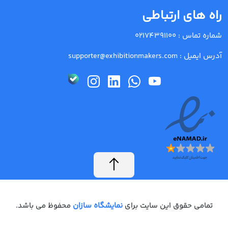
راه های ارتباطی
شماره تماس :
02174391100
آدرس ایمیل :
supporter@exhibitionmakers.com
تمامی حقوق این سایت برای
نمایشگاه سازان
محفوظ می باشد.