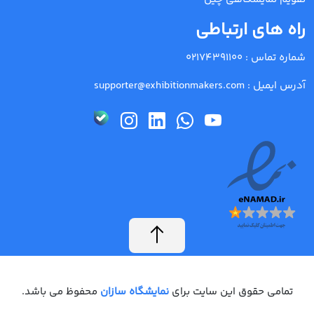
راه های ارتباطی
شماره تماس :
02174391100
آدرس ایمیل :
supporter@exhibitionmakers.com
تمامی حقوق این سایت برای
نمایشگاه سازان
محفوظ می باشد.