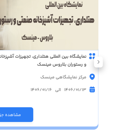
نمایشگاه بین المللی توریسم و گردشگری دبی (ATM)
نمایشگاه بین المللی هتلداری، تجهیزات آشپزخا
و رستوران بلاروس مینسک
مرکز نمایشگاهی مینسک
1406/01/13 الی 1406/01/16
زئیات
مشاهده جزئ