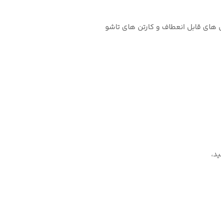
 های قابل انعطاف و کارتن های تاشو
د،