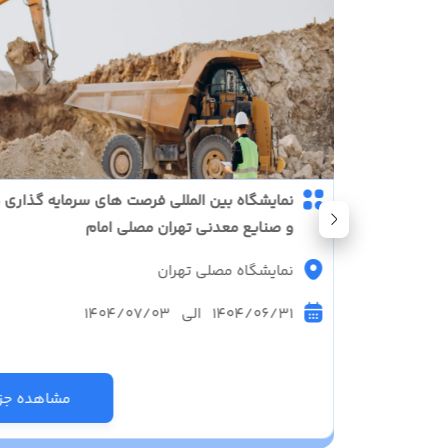
هیزات و
نمایشگاه بین المللی فرصت های سرمایه گذاری 
و صنایع معدنی تهران مصلی امام
نمایشگاه مصلی تهران
1404/06/31 الی 1404/07/03
زئیات
مشاهده جزئ