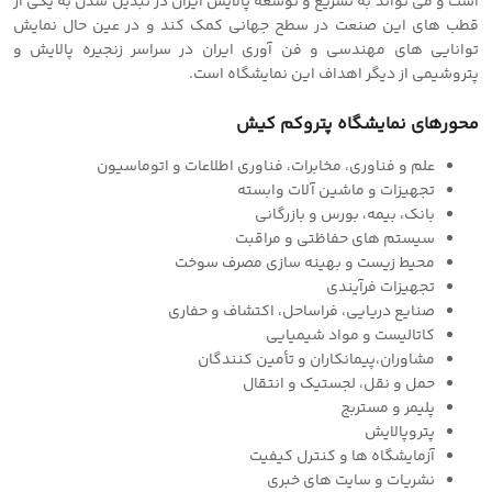
است و می تواند به تسریع و توسعه پالایش ایران در تبدیل شدن به یکی از
قطب های این صنعت در سطح جهانی کمک کند و در عین حال نمایش
توانایی های مهندسی و فن آوری ایران در سراسر زنجیره پالایش و
پتروشیمی از دیگر اهداف این نمایشگاه است.
محورهای نمایشگاه پتروکم کیش
علم و فناوری، مخابرات، فناوری اطلاعات و اتوماسیون
تجهیزات و ماشین آلات وابسته
بانک، بیمه، بورس و بازرگانی
سیستم های حفاظتی و مراقبت
محیط زیست و بهینه سازی مصرف سوخت
تجهیزات فرآیندی
صنایع دریایی، فراساحل، اکتشاف و حفاری
کاتالیست و مواد شیمیایی
مشاوران،پیمانکاران و تأمین کنندگان
حمل و نقل، لجستیک و انتقال
پلیمر و مستربج
پتروپالایش
آزمایشگاه ها و کنترل کیفیت
نشریات و سایت های خبری