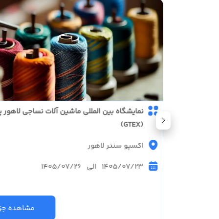
 آلمان
نمایشگاه بین المللی ماشین آلات نساجی لاهور 
(GTEX)
اکسپو سنتر لاهور
1405/07/23 الی 1405/07/26
زئیات
مشاهده جزئ