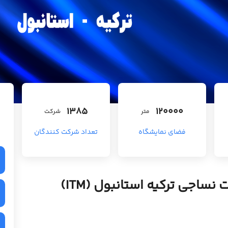
1385
120000
متر
شرکت
فضای نمایشگاه
تعداد شرکت کنندگان
ساجی ترکیه استانبول (ITM)