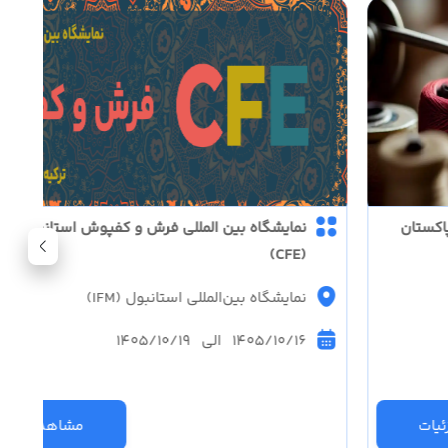
پاکستان
نمایشگاه بین المللی فرش و کفپوش استانبول ترک
(CFE)
نمایشگاه بین‌المللی استانبول (IFM)
1405/10/16 الی 1405/10/19
یات
مشاهده جزئی