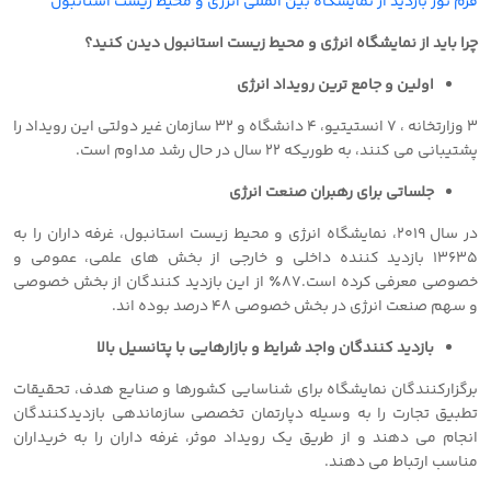
فرم تور بازدید از نمایشگاه بین المللی انرژی و محیط زیست استانبول
چرا باید از نمایشگاه انرژی و محیط زیست استانبول دیدن کنید؟
اولین و جامع ترین رویداد انرژی
٣ وزارتخانه ، ٧ انستیتیو، ٤ دانشگاه و ٣٢ سازمان غیر دولتی این رویداد را
پشتیبانی می کنند، به طوریکه ٢٢ سال در حال رشد مداوم است.
جلساتی برای رهبران صنعت انرژی
در سال ٢٠١٩، نمایشگاه انرژی و محیط زیست استانبول، غرفه داران را به
١٣٦٣٥ بازدید کننده داخلی و خارجی از بخش های علمی، عمومی و
خصوصی معرفی کرده است.٨٧٪ از این بازدید کنندگان از بخش خصوصی
و سهم صنعت انرژی در بخش خصوصی ٤٨ درصد بوده اند.
بازدید کنندگان واجد شرایط و بازارهایی با پتانسیل بالا
برگزارکنندگان نمایشگاه برای شناسایی کشورها و صنایع هدف، تحقیقات
تطبیق تجارت را به وسیله دپارتمان تخصصی سازماندهی بازدیدکنندگان
انجام می دهند و از طریق یک رویداد موثر، غرفه داران را به خریداران
مناسب ارتباط می دهند.