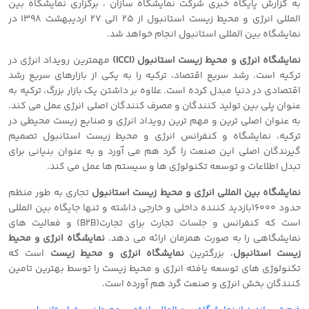
به گزارش پایگاه خبری شرکت نمایشگاه سازان ، برگزاری نمایشگاه بین
المللی انرژی و محیط زیست استانبول از 25 الی 27 اردیبهشت 1398 در
نمایشگاه بین المللی استانبول انجام خواهد شد.
نمایشگاه انرژی و محیط زیست استانبول (ICCI)
مهمترین رویداد انرژی در
ترکیه است. رشد سریع اقتصاد، ترکیه را به یکی از بازارهای سریع رشد
اقتصادی در دنیا مبدل کرده است. علاوه بر داشتن یک بازار بزرگ، ترکیه به
عنوان پلی بین تولید کنندگان و مصرف کنندگان اصلی انرژی عمل می کند.
به عنوان اصلی ترین و مهم ترین رویداد انرژی و صنایع زیست محیطی در
ترکیه، نمایشگاه و کنفرانس انرژی و محیط زیست استانبول تصمیم
گیرندگان اصلی این صنعت را گرد هم می آورد و به عنوان بنیانی برای
تبدل اطلاعات و توسعه تکنولوژی ها و سیستم ها عمل می کند.
نمایشگاه بین المللی انرژی و محیط زیست استانبول
تجاری به طور منظم
حدود ١٦٠٠٠بازدید کننده داخلی و خارجی داشته و تنها جایگاه بین المللی
است که کنفرانس و جلسات تجارت برای تجارت(B٢B) و فعالیت های
نمایشگاهی را به صورت همزمان ارائه می دهد.
نمایشگاه انرژی و محیط
زیست استانبول
، بزرگترین
نمایشگاه انرژی و محیط زیست
است که
تکنولوژی های توسعه یافته انرژی و محیط زیست را توسط بهترین تامین
کنندگان بخش انرژی و صنعت گرد هم آورده است.