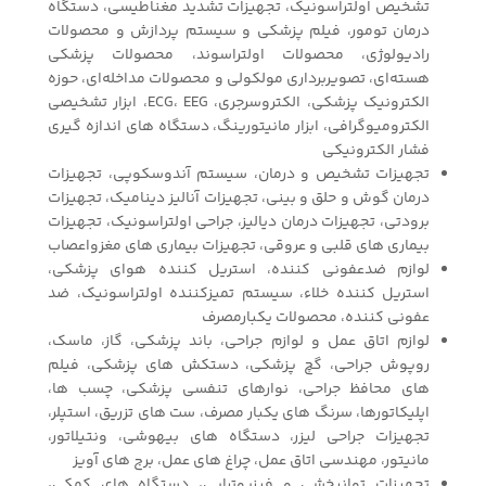
تشخیص اولتراسونیک، تجهیزات تشدید مغناطیسی، دستگاه
درمان تومور، فیلم پزشکی و سیستم پردازش و محصولات
رادیولوژی، محصولات اولتراسوند، محصولات پزشکی
هسته‌ای، تصویربرداری مولکولی و محصولات مداخله‌ای، حوزه
الکترونیک پزشکی، الکتروسرجری، ECG، EEG، ابزار تشخیصی
الکترومیوگرافی، ابزار مانیتورینگ، دستگاه های اندازه گیری
فشار الکترونیکی
تجهیزات تشخیص و درمان، سیستم آندوسکوپی، تجهیزات
درمان گوش و حلق و بینی، تجهیزات آنالیز دینامیک، تجهیزات
برودتی، تجهیزات درمان دیالیز، جراحی اولتراسونیک، تجهیزات
بیماری های قلبی و عروقی، تجهیزات بیماری های مغزواعصاب
لوازم ضدعفونی کننده، استریل کننده هوای پزشکی،
استریل کننده خلاء، سیستم تمیزکننده اولتراسونیک، ضد
عفونی کننده، محصولات یکبارمصرف
لوازم اتاق عمل و لوازم جراحی، باند پزشکی، گاز، ماسک،
روپوش جراحی، گچ پزشکی، دستکش های پزشکی، فیلم
های محافظ جراحی، نوارهای تنفسی پزشکی، چسب ها،
اپلیکاتورها، سرنگ های یکبار مصرف، ست های تزریق، استپلر،
تجهیزات جراحی لیزر، دستگاه های بیهوشی، ونتیلاتور،
مانیتور، مهندسی اتاق عمل، چراغ های عمل، برج های آویز
تجهیزات توانبخشی و فیزیوتراپی، دستگاه های کمکی،