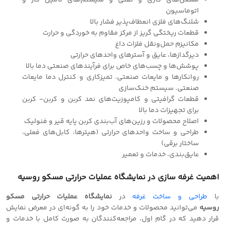
مشعل‌های گازی و نفتی و سیستم‌های تأمین گاز و
اتوماسیون
شلنگ‌های فلزی انعطاف‌پذیر فشار بالا
قطعات ریختگی گریز از مركز مقاوم به خوردگی و حرارت
مكانیزم حمل‌ونقل فلزات داغ
دیرگدازها، عایق و آسترهای واحدهای حرارتی
پوشش‌ها و چسب‌های خاص برای فرآیندهای صنعتی دما بالا
روانكارها و مایعات صنعتی. تمیزكاری و كنترل دما مایعات
صنعتی. سیستم خنك‌سازی
قطعات گرافیتی و كامپوزیت‌های نمد كربن و كربن- كربن
برای تجهیزات دما بالا
اصلاح محصولات و رزین‌های آب‌بندی كربن پایه قیر و فنولیك
طراحی و ساخت واحدهای حرارتی (هیترها، كابل‌های فعلی،
ساختار برقی)
عایق‌بندی، خدمات و تعمیر
اهمیت
غرفه سازی
در نمایشگاه عملیات حرارتی مسکو روسیه
با
طراحی و‌ ساخت غرفه
در
نمایشگاه عملیات حرارتی مسکو
روسیه
می‌توانید محصولات و خدمات خود را به گونه‌ای در معرض نمایش
قرار دهید که در گام اول، مراجعه‌کنندگان به صورت کامل با خدمات و