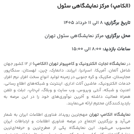
(الکامپ) مرکز نمایشگاهی سئول
تاریخ برگزاری:
8 الی 11 خرداد 1405
محل برگزاری:
مرکز نمایشگاهی سئول تهران
ساعات بازدید:
8:00 الی 15:00
در
نمایشگاه تجارت الکترونیک و کامپیوتر تهران (الکامپ)
از 12 کشور جهان
شامل آلمان، آمریکا، اسپانیا، ایرلند، دانمارک، چین، لهستان، سنگاپور،
مجارستان، مکزیک و کره جنوبی در زمینه توليد انواع سخت افزار، نرم افزار،
خدمات الكترونيك، ماشين آلات اداري، اينترنت و شبكه‌هاي اطلاع رساني،
امنيت و شبكه، آنتی ویروس، وب سایت و وبلاگ، لپ‌تاپ، تبلت و تلفن
همراه فعالیت داشته و آخرین نوآوری‌های خود را در این عرصه به
بازدیدکنندگان محترم ارائه می‌نمایند.
نمایشگاه الکامپ تهران
مهم‌ترین رویداد فناوری اطلاعات ایران به شمار
می‌آید و
بزرگترین اجتماع در عرصه فناوری اطلاعات و ارتباطات ایران
محسوب می‌شود. این نمایشگاه یکی از مطرح‌ترین و حرفه‌ای‌ترین