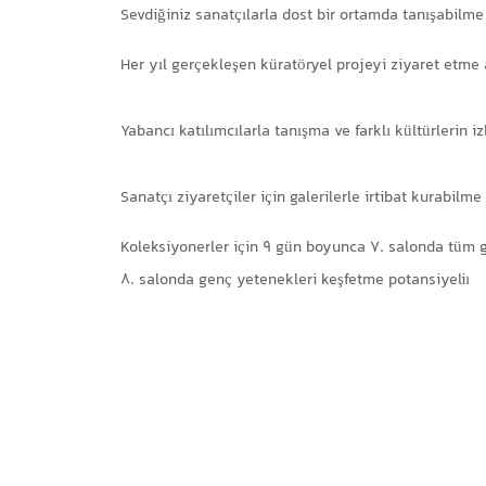
Sevdiğiniz sanatçılarla dost bir ortamda tanışabilm
Her yıl gerçekleşen küratöryel projeyi ziyaret etme 
Yabancı katılımcılarla tanışma ve farklı kültürlerin iz
Sanatçı ziyaretçiler için galerilerle irtibat kurabilme
Koleksiyonerler için 9 gün boyunca 7. salonda tüm ga
8. salonda genç yetenekleri keşfetme potansiyeliı