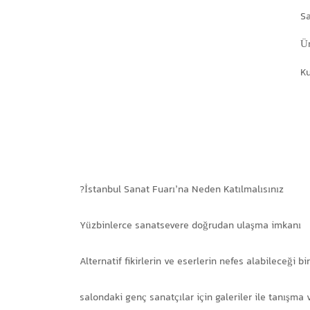
Sa
Ün
Ku
İstanbul Sanat Fuarı’na Neden Katılmalısınız?
Yüzbinlerce sanatsevere doğrudan ulaşma imkanı
Alternatif fikirlerin ve eserlerin nefes alabileceği b