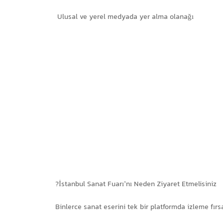
Ulusal ve yerel medyada yer alma olanağı
İstanbul Sanat Fuarı’nı Neden Ziyaret Etmelisiniz?
Binlerce sanat eserini tek bir platformda izleme fırs