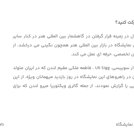
 در زمینه قرار گرفتن در گاهشمار بین المللی هنر در کنار سایر
مایشگاه در بازار بین المللی هنر همچون نگینی می درخشد، از
گان تخصصی، حرفه ای عمل می کند.
بازدیدکنندگان بین المللی بی شماری ازجمله مجموعه دار سوییسی، Uli Sigg ، فاطمه ملکی مقیم لندن که در ایران متولد
 بلژیکی ،Alain Servais با قدم زدن در راهروهای این نمایشگاه در روز بازدید میهمانان ویژه، از این
ی را گزارش نمودند، از جمله گالری ویکتوریا میرو لندن که برای
نمایشگاه
atı