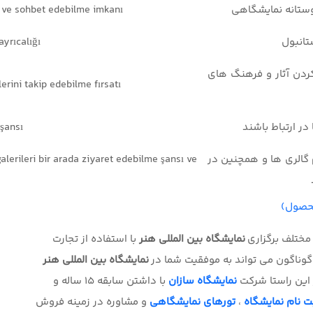
وستانه نمایشگاهی
e ve sohbet edebilme imkanı
تانبول
ayrıcalığı
کردن آثار و فرهنگ های
lerini takip edebilme fırsatı
 در ارتباط باشند
 şansı
مام گالری ها و همچنین در
lerileri bir arada ziyaret edebilme şansı ve
محصول)
مختلف برگزاری
نمایشگاه بین المللی هنر
با استفاده از تجارت
وناگون می تواند به موفقیت شما در
نمایشگاه بین المللی هنر
این راستا شرکت
نمایشگاه سازان
با داشتن سابقه 15 ساله و
ت نام نمایشگاه
،
تورهای نمایشگاهی
و مشاوره در زمینه فروش